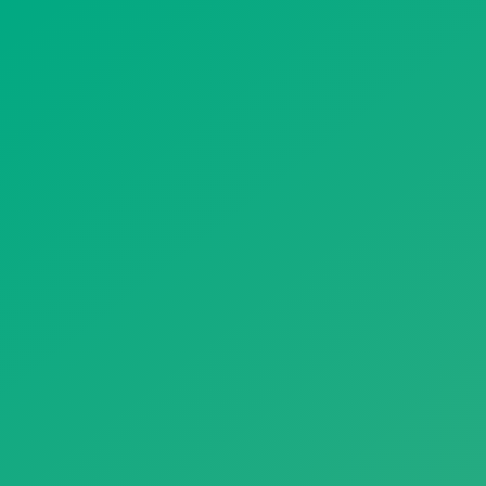
遥想公瑾当年，小乔初嫁了，雄姿英发。
羽扇纶巾，谈笑间，樯橹灰飞烟灭。
故国神游，多情应笑我，早生华发。
人生如梦，一尊还酹江月。